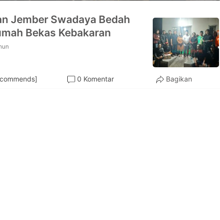
an Jember Swadaya Bedah
umah Bekas Kebakaran
hun
ecommends]
0 Komentar
Bagikan