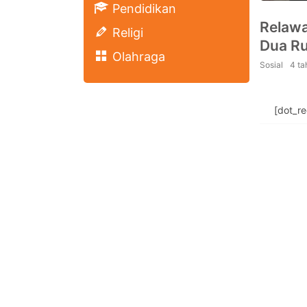
Pendidikan
Relaw
Religi
Dua R
Olahraga
Sosial
4 ta
[dot_r