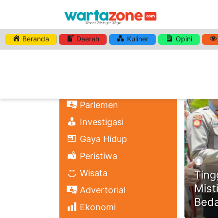
Beranda
Daerah
Kuliner
Opini
HASHTA
Nasional
Regional
Headli
Politik
Parlemen
Investigasi
Gaya Hidup
Peristiwa
Wisata
Ting
Mist
Advertorial
Bed
Ekonomi