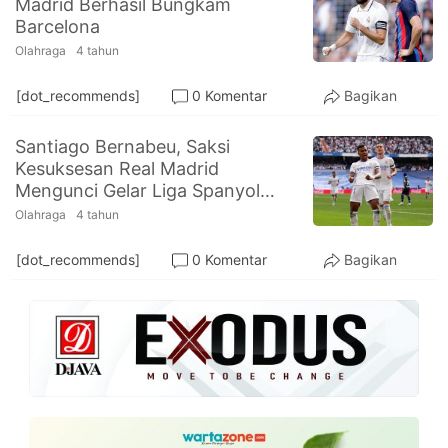
Madrid Berhasil Bungkam
PT.
Barcelona
Balqis
Cyber
Olahraga
4 tahun
Media
Sejahtera
[dot_recommends]
0 Komentar
Bagikan
Santiago Bernabeu, Saksi
Kesuksesan Real Madrid
Mengunci Gelar Liga Spanyol
2021-2022
Olahraga
4 tahun
[dot_recommends]
0 Komentar
Bagikan