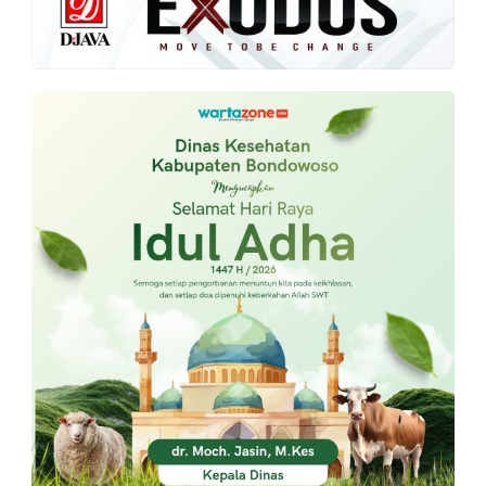
PT.
Balqis
Cyber
Media
Sejahtera