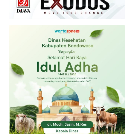
PT.
Balqis
Cyber
Media
Sejahtera