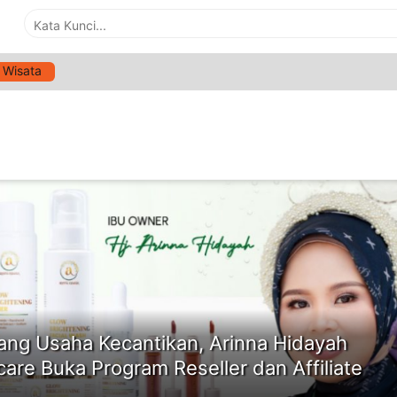
Wisata
G:
BISNIS ONLINE
ne
ang Usaha Kecantikan, Arinna Hidayah
care Buka Program Reseller dan Affiliate