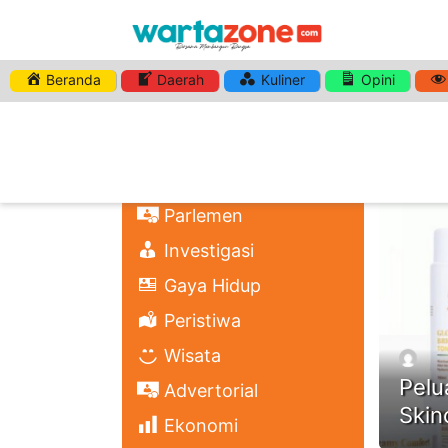
Beranda
Daerah
Kuliner
Opini
HASHTA
Nasional
Regional
Headli
Politik
Parlemen
Investigasi
Gaya Hidup
Peristiwa
Wisata
Pelu
Advertorial
Skin
Ekonomi