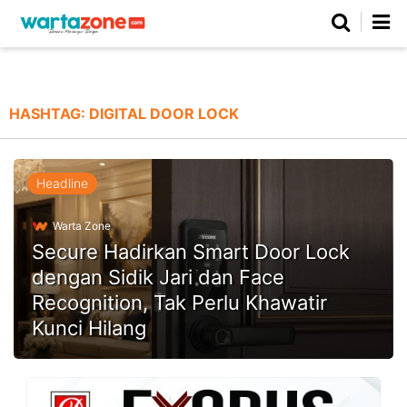
Netizen
Beranda
Daerah
Kuliner
Opini
Nasional
Regional
Politik
Parlemen
Investigasi
Gaya Hidup
Peristiwa
Wisata
Advertorial
Ekonomi
Pendidikan
Religi
Olahraga
HASHTAG:
DIGITAL DOOR LOCK
Beranda
About Us
Contact Us
Hak Jawab
Kode Etik
Pedoman Media Siber
Redaksi
Headline
Warta Zone
Secure Hadirkan Smart Door Lock
dengan Sidik Jari dan Face
Recognition, Tak Perlu Khawatir
Kunci Hilang
©
Copyright
2026