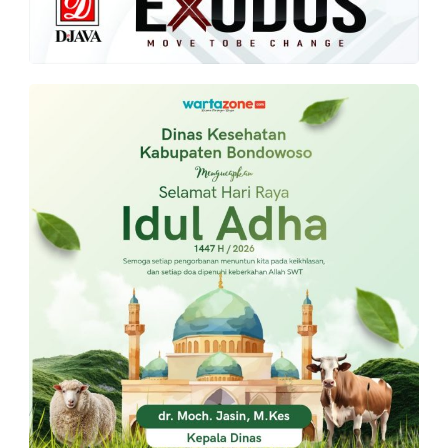
PT.
Balqis
Cyber
Media
Sejahtera