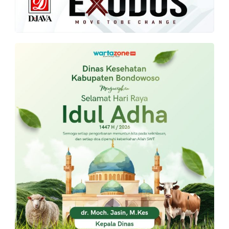
PT.
Balqis
Cyber
Media
Sejahtera