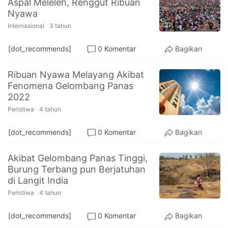
Aspal Meleleh, Renggut Ribuan
PT.
Nyawa
Balqis
Cyber
Internasional
3 tahun
Media
Sejahtera
[dot_recommends]
0 Komentar
Bagikan
Ribuan Nyawa Melayang Akibat
Fenomena Gelombang Panas
2022
Peristiwa
4 tahun
[dot_recommends]
0 Komentar
Bagikan
Akibat Gelombang Panas Tinggi,
Burung Terbang pun Berjatuhan
di Langit India
Peristiwa
4 tahun
[dot_recommends]
0 Komentar
Bagikan