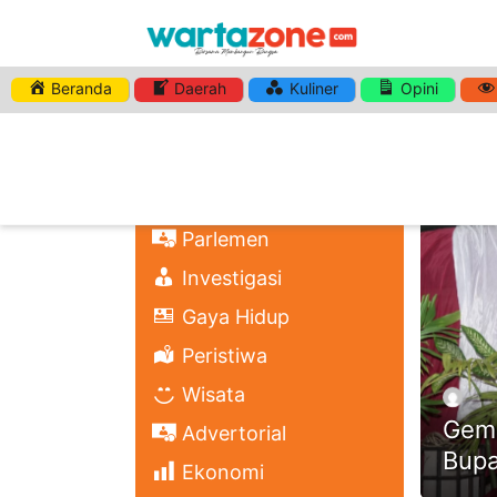
Beranda
Daerah
Kuliner
Opini
HASHTA
Nasional
Regional
Headli
Politik
Parlemen
Investigasi
Gaya Hidup
Peristiwa
Wisata
Gema
Advertorial
Bupa
Ekonomi