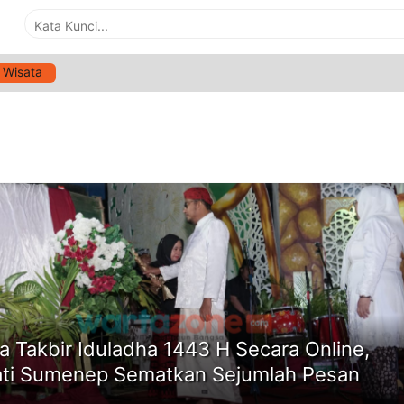
Wisata
G:
GEMA TAKBIR IDULADHA 1443
ne
 Takbir Iduladha 1443 H Secara Online,
ti Sumenep Sematkan Sejumlah Pesan