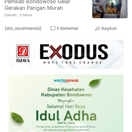
Pemkab Bondowoso Gelar
PT.
Gerakan Pangan Murah
Balqis
Cyber
Daerah
3 tahun
Media
Sejahtera
[dot_recommends]
0 Komentar
Bagikan