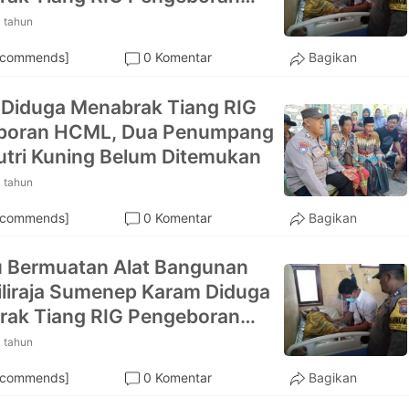
 tahun
ecommends]
0 Komentar
Bagikan
Diduga Menabrak Tiang RIG
boran HCML, Dua Penumpang
tri Kuning Belum Ditemukan
 tahun
ecommends]
0 Komentar
Bagikan
 Bermuatan Alat Bangunan
iliraja Sumenep Karam Diduga
ak Tiang RIG Pengeboran
 tahun
ecommends]
0 Komentar
Bagikan