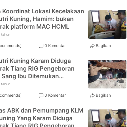
 Koordinat Lokasi Kecelakaan
tri Kuning, Hamim: bukan
rak platform MAC HCML
 tahun
ecommends]
0 Komentar
Bagikan
tri Kuning Karam Diduga
ak Tiang RIG Pengeboran
 Sang Ibu Ditemukan
ara Si Anak Dalam Pencarian
 tahun
ecommends]
0 Komentar
Bagikan
itas ABK dan Pemumpang KLM
Kuning Yang Karam Diduga
ak Tiang RIG Pengeboran