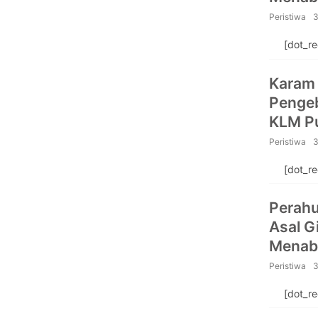
HCML
Peristiwa
3
[dot_r
Karam 
Penge
KLM Pu
Peristiwa
3
[dot_r
Perahu
Asal G
Menabr
HCML
Peristiwa
3
[dot_r