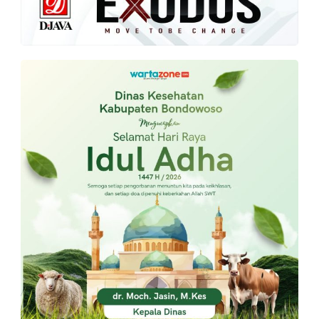
PT.
Balqis
Cyber
Media
Sejahtera