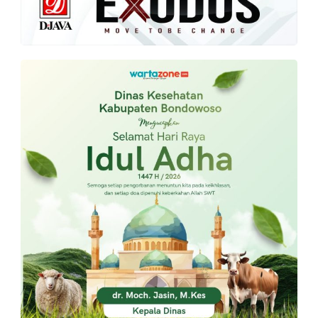
PT.
Balqis
Cyber
Media
Sejahtera