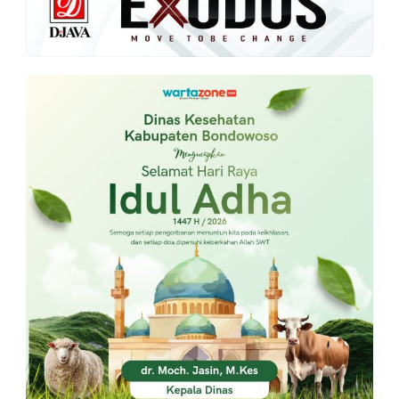
PT.
Balqis
Cyber
Media
Sejahtera