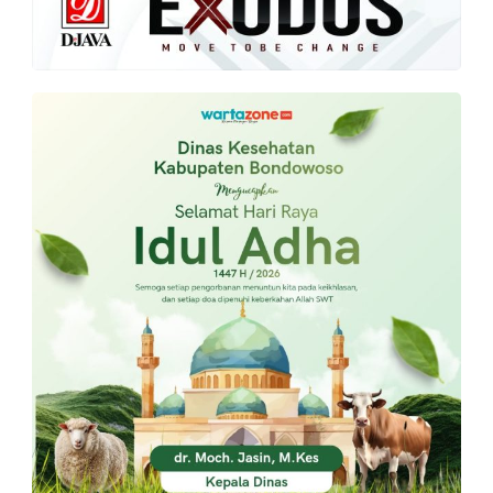
PT.
Balqis
Cyber
Media
Sejahtera