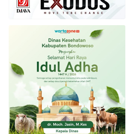
PT.
Balqis
Cyber
Media
Sejahtera