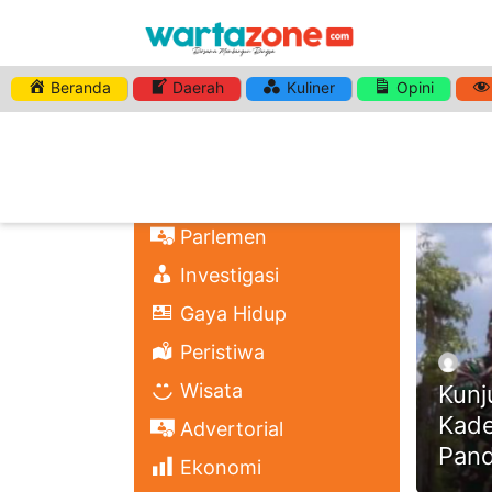
Beranda
Daerah
Kuliner
Opini
HASHTA
Nasional
Regional
Headli
Politik
Parlemen
Investigasi
Gaya Hidup
Peristiwa
Wisata
Kunj
Kade
Advertorial
Pan
Ekonomi