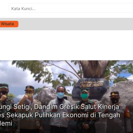
Wisata
G:
KADES SEKAPUK
ne
ungi Setigi, Dandim Gresik Salut Kinerja
s Sekapuk Pulihkan Ekonomi di Tengah
demi