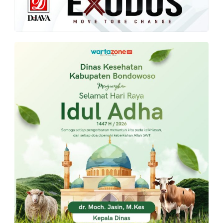
PT.
Balqis
Cyber
Media
Sejahtera