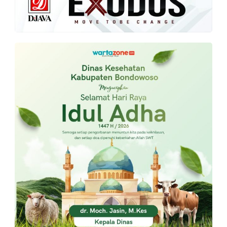
PT.
Balqis
Cyber
Media
Sejahtera