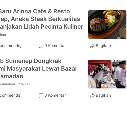
aru Arinna Cafe & Resto
p, Aneka Steak Berkualitas
anjakan Lidah Pecinta Kuliner
ahun
ecommends]
0 Komentar
Bagikan
b Sumenep Dongkrak
i Masyarakat Lewat Bazar
 Ramadan
erintahan
2 tahun
ecommends]
0 Komentar
Bagikan