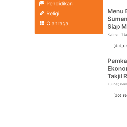
Pendidikan
Menu B
Religi
Sumene
Olahraga
Siap M
Kuliner
1 t
[dot_r
Pemka
Ekonom
Takjil
Kuliner
,
Pem
[dot_r