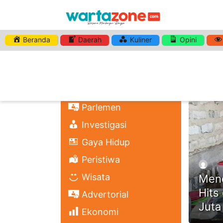
Beranda
Daerah
Kuliner
Opini
HASHTA
Nasional
Regional
Headli
Politik
Parlemen
Investigasi
Gaya Hidup
Peristiwa
Wisata
Menc
Hits
Advertorial
Juta
Ekonomi