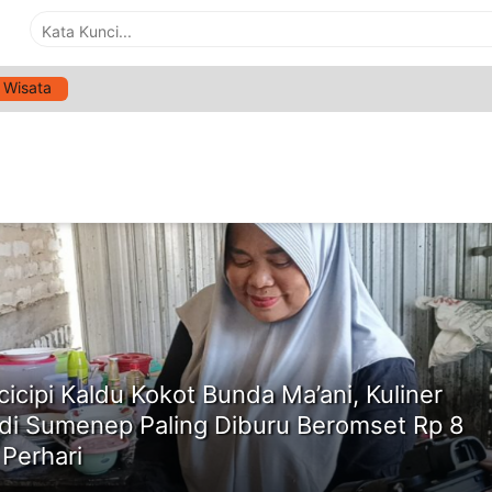
Wisata
G:
KULINER SUMENEP
ne
icipi Kaldu Kokot Bunda Ma’ani, Kuliner
 di Sumenep Paling Diburu Beromset Rp 8
 Perhari