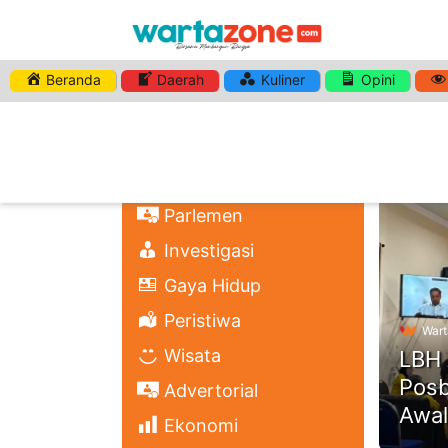
Beranda
Daerah
Kuliner
Opini
HASHTA
Nasional
Regional
Headli
Politik
Parlemen
Investigasi
Gaya Hidup
Peristiwa
Wart
Wisata
LBH 
Posb
Advertorial
Awal
Ekonomi