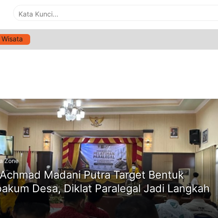
Wisata
G:
LBH ACHMAD MADANI PUTRA
ne
a Zone
Achmad Madani Putra Target Bentuk
akum Desa, Diklat Paralegal Jadi Langkah