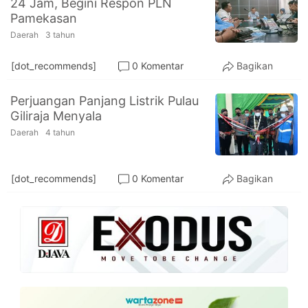
24 Jam, Begini Respon PLN
PT.
Pamekasan
Balqis
Cyber
Daerah
3 tahun
Media
Sejahtera
[dot_recommends]
0 Komentar
Bagikan
Perjuangan Panjang Listrik Pulau
Giliraja Menyala
Daerah
4 tahun
[dot_recommends]
0 Komentar
Bagikan