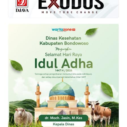
PT.
Balqis
Cyber
Media
Sejahtera