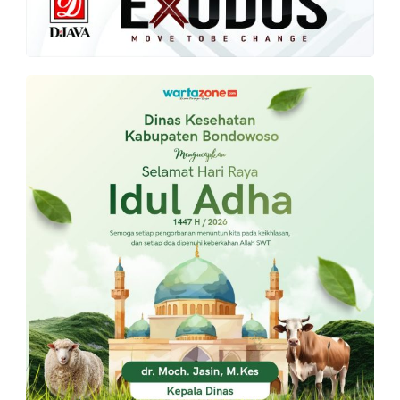
PT.
Balqis
Cyber
Media
Sejahtera