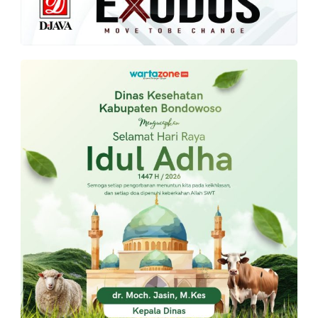
PT.
Balqis
Cyber
Media
Sejahtera