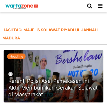
Netizen
Beranda
Daerah
Kuliner
Opini
Nasional
Regional
Politik
Parlemen
Investigasi
Gaya Hidup
Peristiwa
Wisata
Advertorial
Ekonomi
Pendidikan
Religi
Olahraga
HASHTAG:
MAJELIS SOLAWAT RIYADLUL JANNAH
MADURA
Beranda
About Us
Contact Us
Hak Jawab
Kode Etik
Pedoman Media Siber
Redaksi
Headline
Keren!, Polisi Asal Pamekasan Ini
Aktif Membumikan Gerakan Solawat
di Masyarakat
©
Copyright
2026