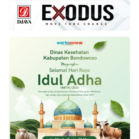
PT.
Balqis
Cyber
Media
Sejahtera