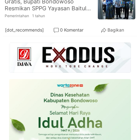
Gratis, Bupati Bondowoso
PT.
Resmikan SPPG Yayasan Baitul
Balqis
Cyber
Hikmah Al-Imraniyyah
Pemerintahan
1 tahun
Media
Sejahtera
[dot_recommends]
0 Komentar
Bagikan