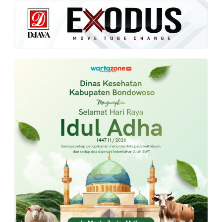
PT.
Balqis
Cyber
Media
Sejahtera