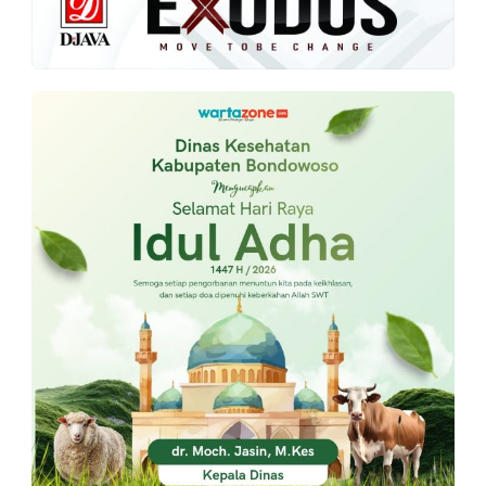
PT.
Balqis
Cyber
Media
Sejahtera