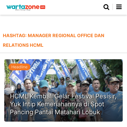
Netizen
Beranda
Daerah
Kuliner
Opini
Nasional
Regional
Politik
Parlemen
Investigasi
Gaya Hidup
Peristiwa
Wisata
Advertorial
Ekonomi
Pendidikan
Religi
Olahraga
HASHTAG:
MANAGER REGIONAL OFFICE DAN
RELATIONS HCML
Beranda
About Us
Contact Us
Hak Jawab
Kode Etik
Pedoman Media Siber
Redaksi
Headline
HCML Kembali Gelar Festival Pesisir,
Yuk Intip Kemeriahannya di Spot
Pancing Pantai Matahari Lobuk
©
Copyright
2026