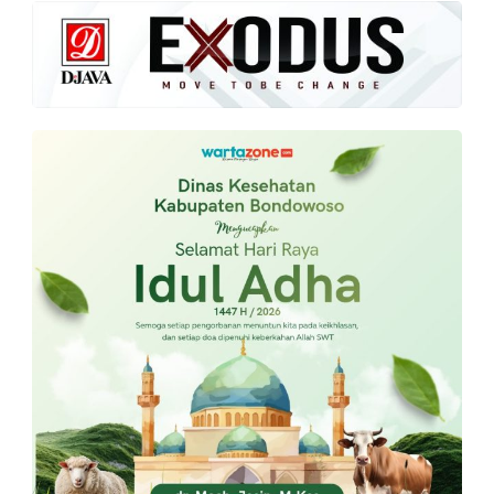
PT.
Balqis
Cyber
Media
Sejahtera