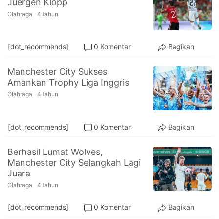
Juergen Klopp
PT.
Balqis
Olahraga
4 tahun
Cyber
Media
Sejahtera
[dot_recommends]
0 Komentar
Bagikan
Manchester City Sukses
Amankan Trophy Liga Inggris
Olahraga
4 tahun
[dot_recommends]
0 Komentar
Bagikan
Berhasil Lumat Wolves,
Manchester City Selangkah Lagi
Juara
Olahraga
4 tahun
[dot_recommends]
0 Komentar
Bagikan