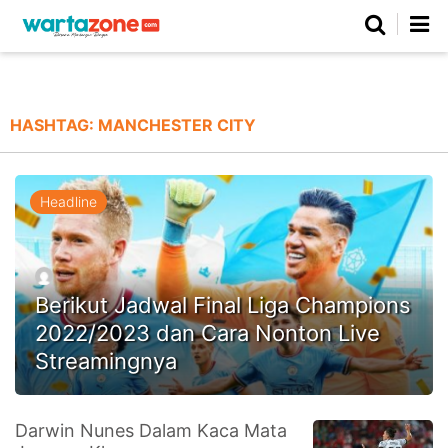
Netizen
Beranda
Daerah
Kuliner
Opini
Nasional
Regional
Politik
Parlemen
Investigasi
Gaya Hidup
Peristiwa
Wisata
Advertorial
Ekonomi
Pendidikan
Religi
Olahraga
HASHTAG:
MANCHESTER CITY
Beranda
About Us
Contact Us
Hak Jawab
Kode Etik
Pedoman Media Siber
Redaksi
Headline
Berikut Jadwal Final Liga Champions
2022/2023 dan Cara Nonton Live
Streamingnya
©
Darwin Nunes Dalam Kaca Mata
Copyright
2026