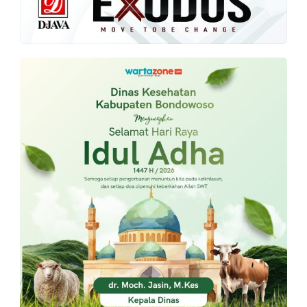
PT.
Balqis
Cyber
Media
Sejahtera