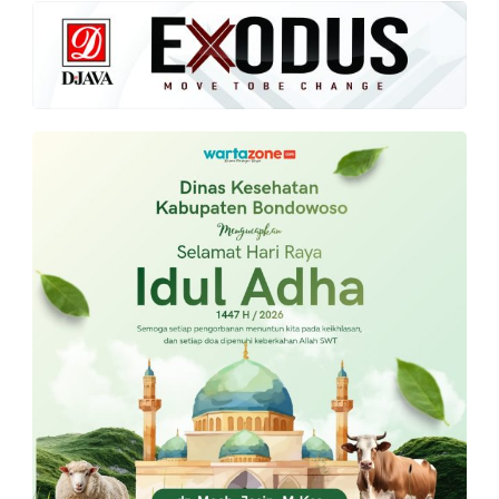
PT.
Balqis
Cyber
Media
Sejahtera