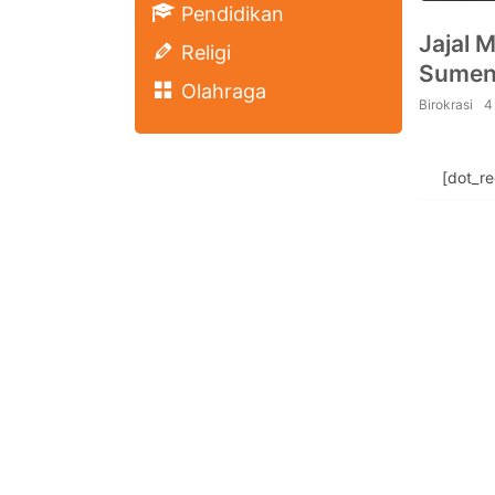
Pendidikan
Jajal M
Religi
Sumen
Olahraga
Birokrasi
4
[dot_r