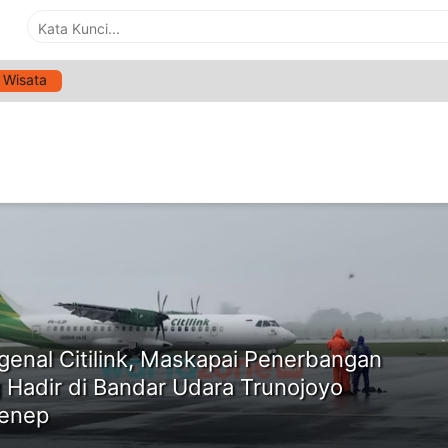
Wisata
G:
MASKAPAI CITILINK
ne
enal Citilink, Maskapai Penerbangan
 Hadir di Bandar Udara Trunojoyo
enep