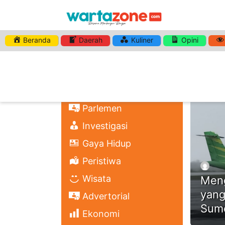
Beranda
Daerah
Kuliner
Opini
HASHTA
Nasional
Regional
Headli
Politik
Parlemen
Investigasi
Gaya Hidup
Peristiwa
Wisata
Meng
yang
Advertorial
Sum
Ekonomi