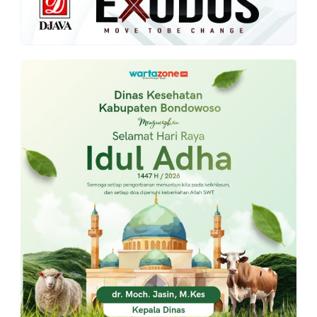
PT.
Balqis
Cyber
Media
Sejahtera