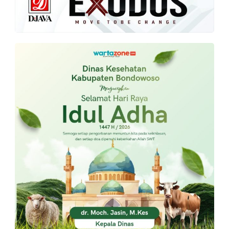
PT.
Balqis
Cyber
Media
Sejahtera