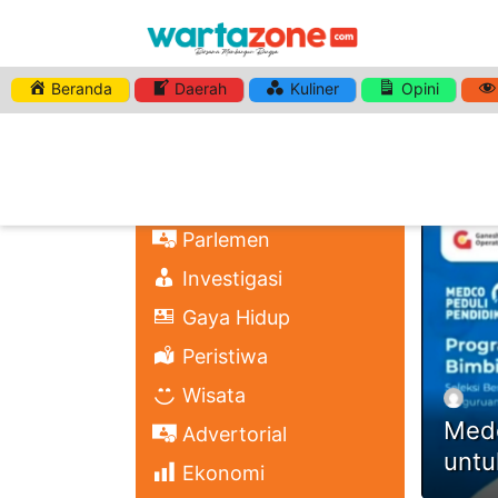
Beranda
Daerah
Kuliner
Opini
HASHTA
Nasional
Regional
Headli
Politik
Parlemen
Investigasi
Gaya Hidup
Peristiwa
Wisata
Medc
Advertorial
untu
Ekonomi