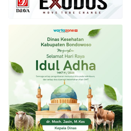
PT.
Balqis
Cyber
Media
Sejahtera