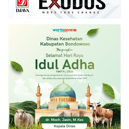
PT.
Balqis
Cyber
Media
Sejahtera