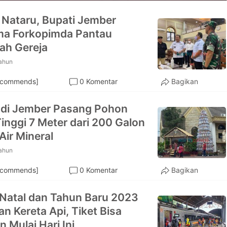
 Nataru, Bupati Jember
ma Forkopimda Pantau
ah Gereja
tahun
ecommends]
0 Komentar
Bagikan
 di Jember Pasang Pohon
Tinggi 7 Meter dari 200 Galon
Air Mineral
tahun
ecommends]
0 Komentar
Bagikan
Natal dan Tahun Baru 2023
n Kereta Api, Tiket Bisa
 Mulai Hari Ini