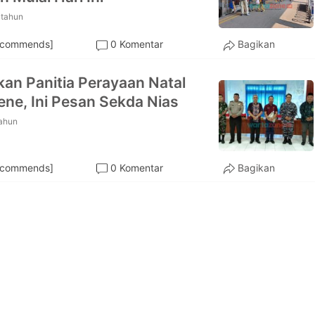
 tahun
ecommends]
0 Komentar
Bagikan
an Panitia Perayaan Natal
ne, Ini Pesan Sekda Nias
tahun
ecommends]
0 Komentar
Bagikan