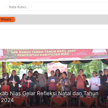
Wisata
G:
NATAL
ne
ab Nias Gelar Refleksi Natal dan Tahun
 2024