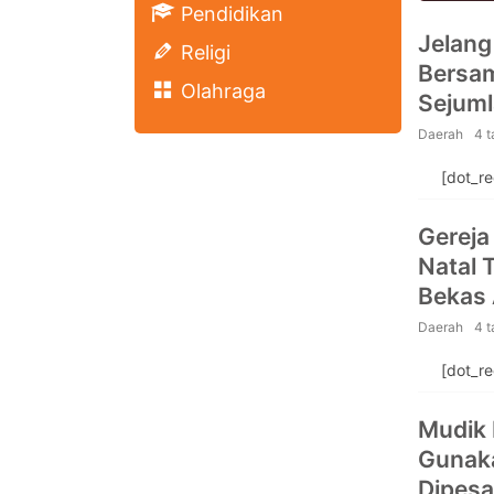
Pendidikan
Jelang
Religi
Bersa
Olahraga
Sejuml
Daerah
4 
[dot_r
Gereja
Natal 
Bekas 
Daerah
4 
[dot_r
Mudik 
Gunaka
Dipesan