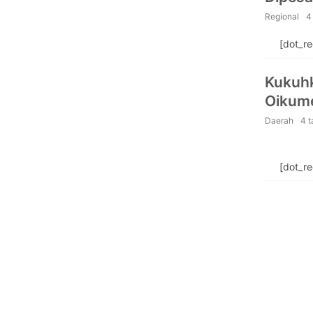
Regional
4
[dot_r
Kukuhk
Oikume
Daerah
4 
[dot_r