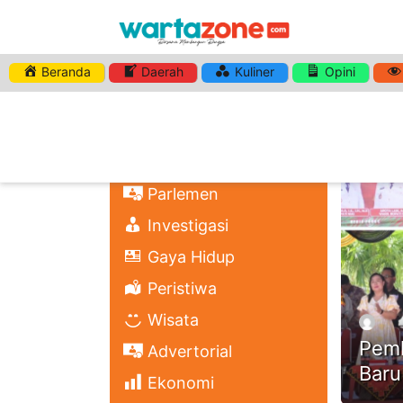
Beranda
Daerah
Kuliner
Opini
HASHTA
Nasional
Regional
Headli
Politik
Parlemen
Investigasi
Gaya Hidup
Peristiwa
Wisata
Pemk
Advertorial
Baru
Ekonomi