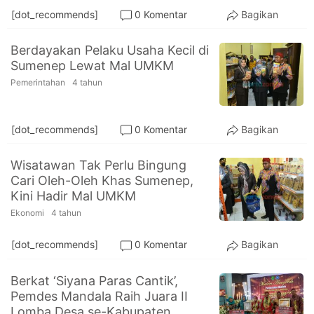
[dot_recommends]
0 Komentar
Bagikan
Berdayakan Pelaku Usaha Kecil di
Sumenep Lewat Mal UMKM
Pemerintahan
4 tahun
[dot_recommends]
0 Komentar
Bagikan
Wisatawan Tak Perlu Bingung
Cari Oleh-Oleh Khas Sumenep,
Kini Hadir Mal UMKM
Ekonomi
4 tahun
[dot_recommends]
0 Komentar
Bagikan
Berkat ‘Siyana Paras Cantik’,
Pemdes Mandala Raih Juara II
Lomba Desa se-Kabupaten