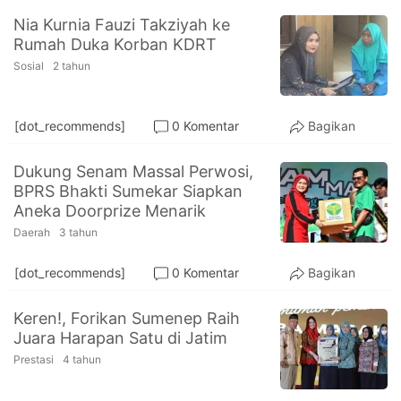
Nia Kurnia Fauzi Takziyah ke
Rumah Duka Korban KDRT
Sosial
2 tahun
[dot_recommends]
0 Komentar
Bagikan
Dukung Senam Massal Perwosi,
BPRS Bhakti Sumekar Siapkan
Aneka Doorprize Menarik
Daerah
3 tahun
[dot_recommends]
0 Komentar
Bagikan
Keren!, Forikan Sumenep Raih
Juara Harapan Satu di Jatim
Prestasi
4 tahun