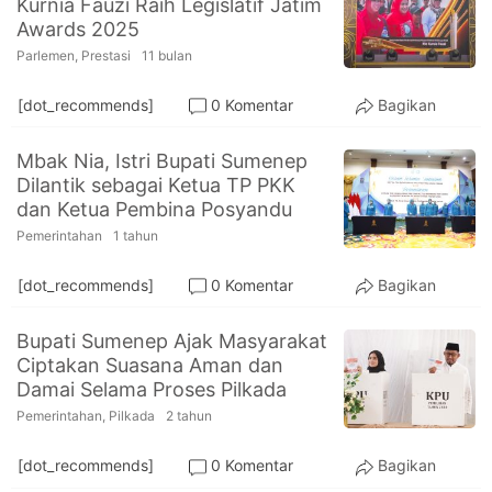
Kurnia Fauzi Raih Legislatif Jatim
PT.
Awards 2025
Balqis
Cyber
Parlemen
,
Prestasi
11 bulan
Media
Sejahtera
[dot_recommends]
0 Komentar
Bagikan
Mbak Nia, Istri Bupati Sumenep
Dilantik sebagai Ketua TP PKK
dan Ketua Pembina Posyandu
Pemerintahan
1 tahun
[dot_recommends]
0 Komentar
Bagikan
Bupati Sumenep Ajak Masyarakat
Ciptakan Suasana Aman dan
Damai Selama Proses Pilkada
Pemerintahan
,
Pilkada
2 tahun
[dot_recommends]
0 Komentar
Bagikan