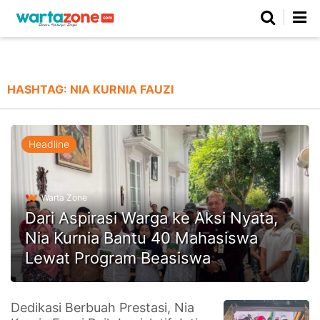
Netizen
Beranda
Daerah
Kuliner
Opini
Nasional
Regional
Politik
Parlemen
Investigasi
Gaya Hidup
Peristiwa
Wisata
Advertorial
Ekonomi
Pendidikan
Religi
Olahraga
HASHTAG:
NIA KURNIA FAUZI
Beranda
About Us
Contact Us
Hak Jawab
Kode Etik
Pedoman Media Siber
Redaksi
Headline
Warta Zone
Dari Aspirasi Warga ke Aksi Nyata,
Nia Kurnia Bantu 40 Mahasiswa
Lewat Program Beasiswa
©
Dedikasi Berbuah Prestasi, Nia
Copyright
2026