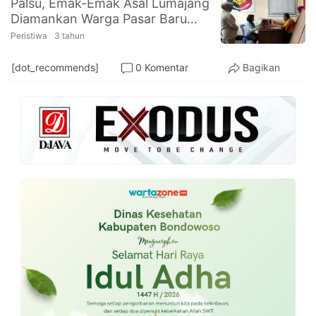
Palsu, Emak-Emak Asal Lumajang
PT.
Diamankan Warga Pasar Baru
Balqis
Cyber
Kencong
Peristiwa
3 tahun
Media
Sejahtera
[dot_recommends]
0 Komentar
Bagikan