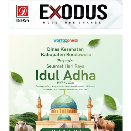
PT.
Balqis
Cyber
Media
Sejahtera