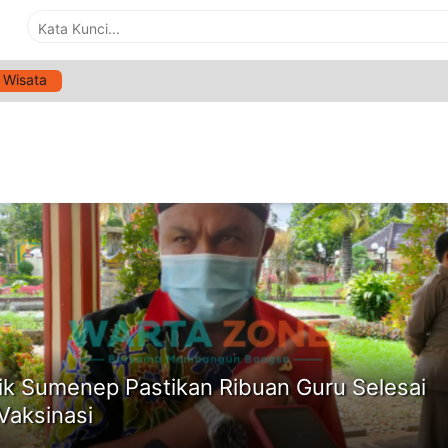
Wisata
G:
PASTIKAN RIBUAN GURU SELESAI IKUT VAKSINASI
ne
ik Sumenep Pastikan Ribuan Guru Selesai
 Vaksinasi