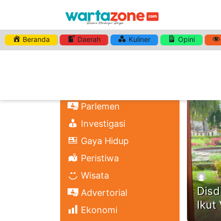
Beranda
Daerah
Kuliner
Opini
HASHTA
Nasional
Regional
Headli
Politik
Parlemen
Investigasi
Gaya Hidup
Peristiwa
Wisata
Disd
Advertorial
Ikut
Ekonomi