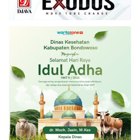
PT.
Balqis
Cyber
Media
Sejahtera