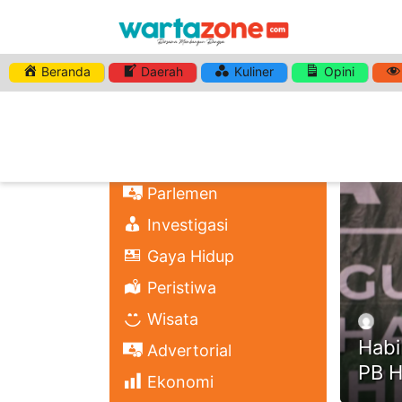
Beranda
Daerah
Kuliner
Opini
HASHTA
Nasional
Regional
Headli
Politik
Parlemen
Investigasi
Gaya Hidup
Peristiwa
Wisata
Habi
Advertorial
PB H
Ekonomi