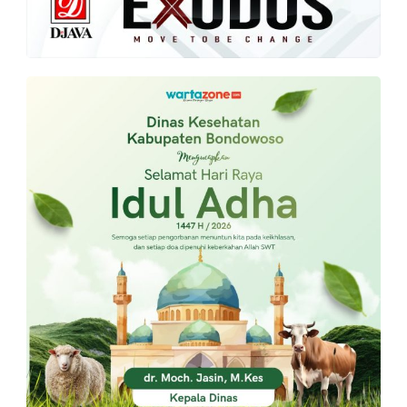
PT.
Balqis
Cyber
Media
Sejahtera