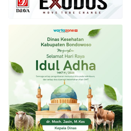
PT.
Balqis
Cyber
Media
Sejahtera