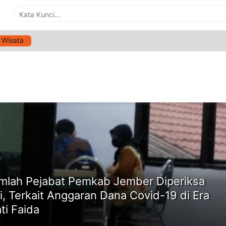
Wisata
G:
PEJABAT PEMKAB JEMBER
ne
mlah Pejabat Pemkab Jember Diperiksa
si, Terkait Anggaran Dana Covid-19 di Era
ti Faida