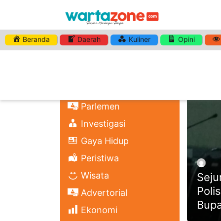
Beranda
Daerah
Kuliner
Opini
HASHTA
Nasional
Regional
Headli
Politik
Parlemen
Investigasi
Gaya Hidup
Peristiwa
Wisata
Seju
Poli
Advertorial
Bupa
Ekonomi